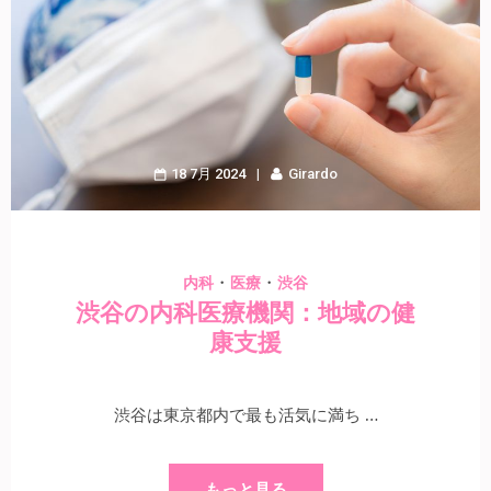
18 7月 2024
Girardo
・
・
内科
医療
渋谷
渋谷の内科医療機関：地域の健
康支援
渋谷は東京都内で最も活気に満ち …
もっと見る